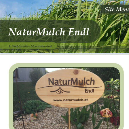
NaturMulch Endl
1. Waldviertler Miscanthushof